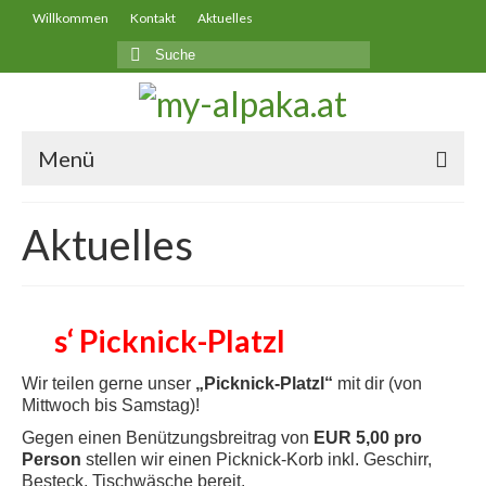
Willkommen
Kontakt
Aktuelles
Suche
nach:
Menü
Warum Alpakas?
Aktuelles
Wissenswertes
Unsere Tiere
s‘ Picknick-Platzl
Alpakawanderung
Wir teilen gerne unser
„Picknick-Platzl“
mit dir (von
Appartement Reichwand
Mittwoch bis Samstag)!
Gegen einen Benützungsbreitrag von
EUR 5,00 pro
Unsere Produkte
Person
stellen wir einen Picknick-Korb inkl. Geschirr,
Besteck, Tischwäsche bereit.
Aktuelles